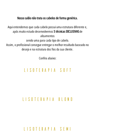
Nosso salão não trata os cabelos de forma genérica.
Aqui entendemos que cada cabelo possui uma estrutura diferente e,
após muito estudo desenvolvemos
5 técnicas EXCLUSIVAS
de
alisamentos
sendo uma para cada tipo de cabelo.
Assim, o profissional consegue entregar o melhor resultado baseado no
desejo e na estrutura dos fios da sua cliente.
Confira abaixo:
LISOTERAPIA soft
Alisamento mais leve para: alinhamento, brilho, redução de
frizz e volume
LISOTERAPIA BLOND
Alisamento com tratamento a mais para cabelos fragilizados
por descoloração e outras químicas alcalinas
LISOTERAPIA SEMI